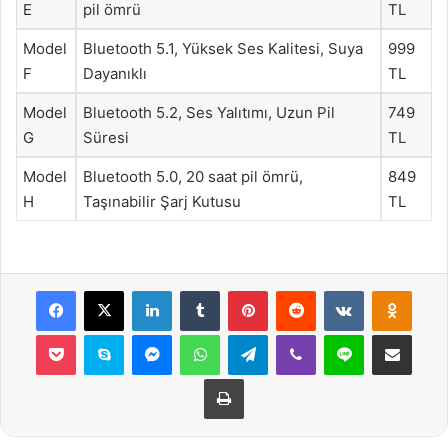
E
pil ömrü
TL
Model
Bluetooth 5.1, Yüksek Ses Kalitesi, Suya
999
F
Dayanıklı
TL
Model
Bluetooth 5.2, Ses Yalıtımı, Uzun Pil
749
G
Süresi
TL
Model
Bluetooth 5.0, 20 saat pil ömrü,
849
H
Taşınabilir Şarj Kutusu
TL
Facebook
X
LinkedIn
Tumblr
Pinterest
Reddit
VKontakte
Odnok
Pocket
Skype
Messenger
WhatsApp
Telegram
Viber
Line
E-Posta ile payla
Yazdır