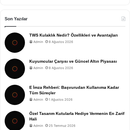
Son Yazılar
TWS Kulaklık Nedir? Özellikleri ve Avantajları
Admin
8 Ağustos 2026
Kuyumcular Çarşısı ve Güncel Altın Piyasası
Admin
8 Ağustos 2026
E İmza Rehberi: Başvurudan Kullanıma Kadar
Tüm Süreçler
Admin
1 Ağustos 2026
Özel Tasarım Kutularla Hediye Vermenin En Zarif
Hali
Admin
25 Temmuz 2026