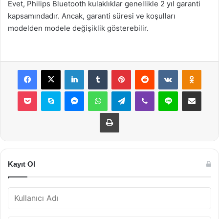
Evet, Philips Bluetooth kulaklıklar genellikle 2 yıl garanti
kapsamındadır. Ancak, garanti süresi ve koşulları
modelden modele değişiklik gösterebilir.
Facebook
X
LinkedIn
Tumblr
Pinterest
Reddit
VKontakte
Odnok
Pocket
Skype
Messenger
WhatsApp
Telegram
Viber
Line
E-Posta ile payla
Yazdır
Kayıt Ol