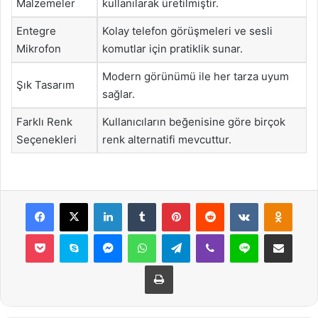
Malzemeler
kullanılarak üretilmiştir.
Entegre
Kolay telefon görüşmeleri ve sesli
Mikrofon
komutlar için pratiklik sunar.
Modern görünümü ile her tarza uyum
Şık Tasarım
sağlar.
Farklı Renk
Kullanıcıların beğenisine göre birçok
Seçenekleri
renk alternatifi mevcuttur.
Facebook
X
LinkedIn
Tumblr
Pinterest
Reddit
VKontakte
Odnok
Pocket
Skype
Messenger
WhatsApp
Telegram
Viber
Line
E-Posta ile payla
Yazdır