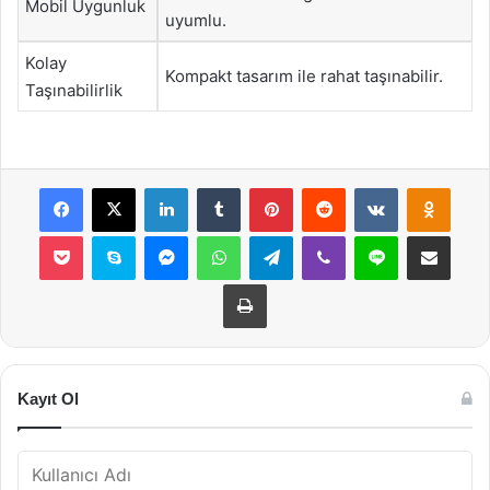
Mobil Uygunluk
uyumlu.
Kolay
Kompakt tasarım ile rahat taşınabilir.
Taşınabilirlik
Facebook
X
LinkedIn
Tumblr
Pinterest
Reddit
VKontakte
Odnok
Pocket
Skype
Messenger
WhatsApp
Telegram
Viber
Line
E-Posta ile payla
Yazdır
Kayıt Ol