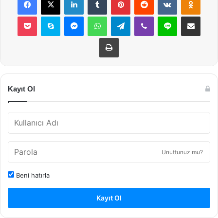
Pocket
Skype
Messenger
WhatsApp
Telegram
Viber
Line
E-Posta ile payla
Yazdır
Kayıt Ol
Unuttunuz mu?
Beni hatırla
Kayıt Ol