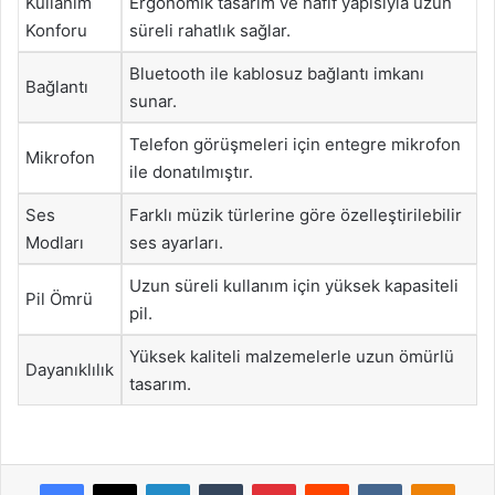
Kullanım
Ergonomik tasarım ve hafif yapısıyla uzun
Konforu
süreli rahatlık sağlar.
Bluetooth ile kablosuz bağlantı imkanı
Bağlantı
sunar.
Telefon görüşmeleri için entegre mikrofon
Mikrofon
ile donatılmıştır.
Ses
Farklı müzik türlerine göre özelleştirilebilir
Modları
ses ayarları.
Uzun süreli kullanım için yüksek kapasiteli
Pil Ömrü
pil.
Yüksek kaliteli malzemelerle uzun ömürlü
Dayanıklılık
tasarım.
Facebook
X
LinkedIn
Tumblr
Pinterest
Reddit
VKontakte
Odnok