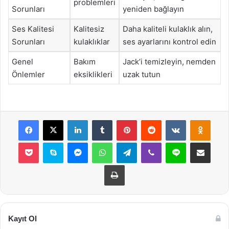
problemleri
Sorunları
yeniden bağlayın
Ses Kalitesi
Kalitesiz
Daha kaliteli kulaklık alın,
Sorunları
kulaklıklar
ses ayarlarını kontrol edin
Genel
Bakım
Jack’i temizleyin, nemden
Önlemler
eksiklikleri
uzak tutun
Facebook
X
LinkedIn
Tumblr
Pinterest
Reddit
VKontakte
Odnok
Pocket
Skype
Messenger
WhatsApp
Telegram
Viber
Line
E-Posta ile payla
Yazdır
Kayıt Ol