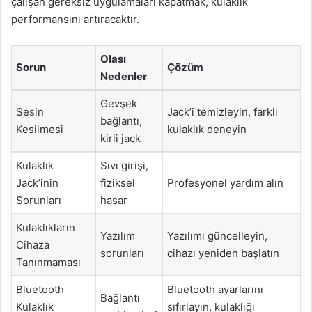
çalışan gereksiz uygulamaları kapatmak, kulaklık
performansını artıracaktır.
Olası
Sorun
Çözüm
Nedenler
Gevşek
Sesin
Jack’i temizleyin, farklı
bağlantı,
Kesilmesi
kulaklık deneyin
kirli jack
Kulaklık
Sıvı girişi,
Jack’inin
fiziksel
Profesyonel yardım alın
Sorunları
hasar
Kulaklıkların
Yazılım
Yazılımı güncelleyin,
Cihaza
sorunları
cihazı yeniden başlatın
Tanınmaması
Bluetooth
Bluetooth ayarlarını
Bağlantı
Kulaklık
sıfırlayın, kulaklığı