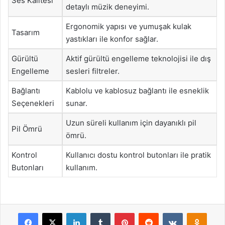
Ses Kalitesi
detaylı müzik deneyimi.
Ergonomik yapısı ve yumuşak kulak
Tasarım
yastıkları ile konfor sağlar.
Gürültü
Aktif gürültü engelleme teknolojisi ile dış
Engelleme
sesleri filtreler.
Bağlantı
Kablolu ve kablosuz bağlantı ile esneklik
Seçenekleri
sunar.
Uzun süreli kullanım için dayanıklı pil
Pil Ömrü
ömrü.
Kontrol
Kullanıcı dostu kontrol butonları ile pratik
Butonları
kullanım.
Facebook
X
LinkedIn
Tumblr
Pinterest
Reddit
VKontakte
Odnok