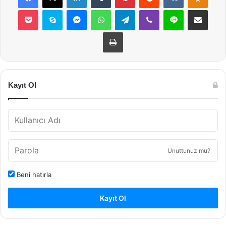
Pocket
Skype
Messenger
WhatsApp
Telegram
Viber
Line
E-Posta ile payla
Yazdır
Kayıt Ol
Unuttunuz mu?
Beni hatırla
Kayıt Ol