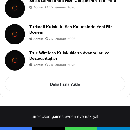
Salsa Derslerinde Hızlı Gelişmenin Yedi Yolu
Admin
25 Temmuz 2026
Turkcell Kulaklık: Ses Kalitesinde Yeni Bir
Dönem
Admin
25 Temmuz 2026
True Wireless Kulaklıkların Avantajları ve
Dezavantajları
Admin
24 Temmuz 2026
Daha Fazla Yükle
unblocked games
evden eve nakliyat