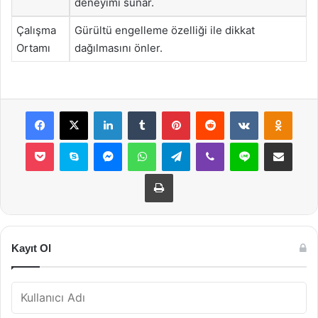
deneyimi sunar.
Çalışma
Gürültü engelleme özelliği ile dikkat
Ortamı
dağılmasını önler.
Facebook
X
LinkedIn
Tumblr
Pinterest
Reddit
VKontakte
Odnok
Pocket
Skype
Messenger
WhatsApp
Telegram
Viber
Line
E-Posta ile payla
Yazdır
Kayıt Ol