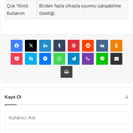
Çok Yönlü
Birden fazla cihazla uyumlu çalışabilme
Kullanım
özelliği.
Facebook
X
LinkedIn
Tumblr
Pinterest
Reddit
VKontakte
Odnok
Pocket
Skype
Messenger
WhatsApp
Telegram
Viber
Line
E-Posta ile payla
Yazdır
Kayıt Ol