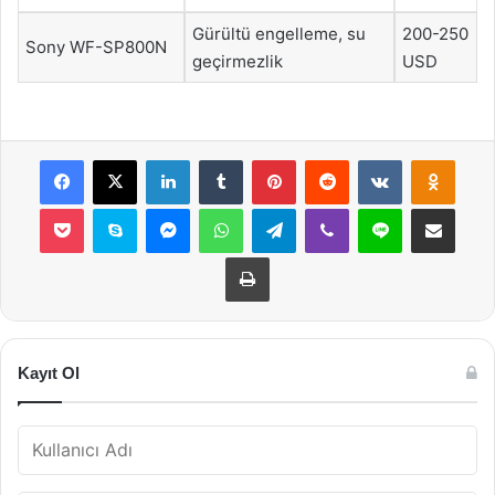
Gürültü engelleme, su
200-250
Sony WF-SP800N
geçirmezlik
USD
Facebook
X
LinkedIn
Tumblr
Pinterest
Reddit
VKontakte
Odnok
Pocket
Skype
Messenger
WhatsApp
Telegram
Viber
Line
E-Posta ile payla
Yazdır
Kayıt Ol