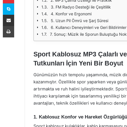
2. MP3 Çalma Özelliği ile Pratiklik
Skype
3. FM Radyo Desteği ile Çeşitlilik
4. Konfor ve Ergonomi
E-Posta ile paylaş
5. Uzun Pil Ömrü ve Şarj Süresi
Yazdır
6. Kullanıcı Deneyimleri ve Geri Bildirimler
7. Sonuç: Müzik ile Sporun Buluştuğu Nok
Sport Kablosuz MP3 Çalarlı ve
Tutkunları İçin Yeni Bir Boyut
Günümüzün hızlı tempolu yaşamında, müzik d
kazanmıştır. Özellikle spor yaparken veya günl
artırmakta ve ruh halini iyileştirmektedir. Spor
ihtiyacı karşılamak için tasarlanmış yenilikçi bi
avantajları, teknik özellikleri ve kullanıcı dene
1. Kablosuz Konfor ve Hareket Özgürlüğ
Sport kablosuz kulaklıklar, kablo karmaşasını o