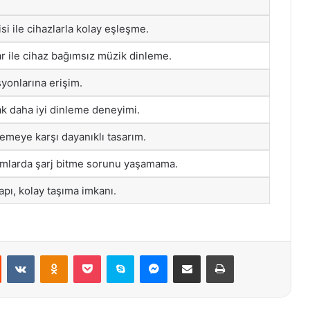
si ile cihazlarla kolay eşleşme.
r ile cihaz bağımsız müzik dinleme.
syonlarına erişim.
rak daha iyi dinleme deneyimi.
emeye karşı dayanıklı tasarım.
nımlarda şarj bitme sorunu yaşamama.
apı, kolay taşıma imkanı.
st
Reddit
VKontakte
Odnoklassniki
Pocket
Skype
Messenger
E-Posta ile paylaş
Yazdır