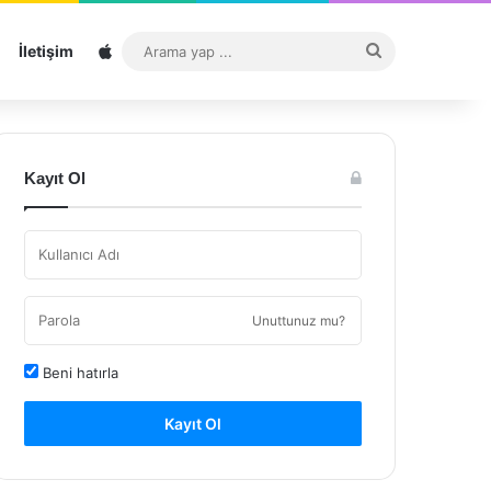
Sitemap
Arama
İletişim
yap
...
Kayıt Ol
Unuttunuz mu?
Beni hatırla
Kayıt Ol