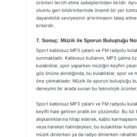
ürünleri tercih etme sebeplerinden biridir. Ayrıca
olumlu geri bildirimlerinde önemli bir yer tutmak
dayanıklılık seviyesinin artırılmasını talep etme
kriterdir.
7. Sonuç: Müzik ile Sporun Buluştuğu No
Sport kablosuz MP3 çalarlı ve FM radyolu kulakl
sunmaktadır. Kablosuz kullanım, MP3 çalma özel
kulaklıklar, spor yaparken müziğin keyfini çıkar
göz önüne alındığında, bu kulaklıklar, spor ve m
öne çıkmaktadır. Müzik ile sporun buluştuğu b
deneyimi bir arada sunan bu teknolojik ürünler,
Sport kablosuz MP3 çalarlı ve FM radyolu kulakl
keyifli hale getiren pratik bir çözümdür. Bu tür
alışkanlıklarına hitap ederek, kablo karmaşası
veya hareket halindeyken, bu kulaklıklar kullan
müzik dinlerken ya da radyo dinlerken rahatlıkla