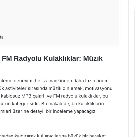
ta
 FM Radyolu Kulaklıklar: Müzik
inleme deneyimi her zamankinden daha fazla önem
ük aktiviteler sırasında müzik dinlemek, motivasyonu
t kablosuz MP3 çalarlı ve FM radyolu kulaklıklar, bu
r ürün kategorisidir. Bu makalede, bu kulaklıkların
yimleri üzerine detaylı bir inceleme yapacağız.
ü
rtadan kaldırarak kullanıcılarına büyük bir hareket