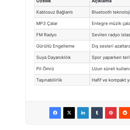
Özellik
Açıklama
Kablosuz Bağlantı
Bluetooth teknoloji
MP3 Çalar
Entegre müzik çala
FM Radyo
Sevilen radyo ista
Gürültü Engelleme
Dış sesleri azalta
Suya Dayanıklılık
Spor yaparken terl
Pil Ömrü
Uzun süreli kulla
Taşınabilirlik
Hafif ve kompakt y
Facebook
X
LinkedIn
Tumblr
Pintere