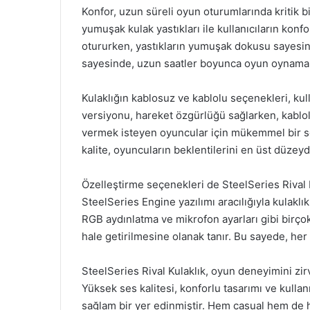
Konfor, uzun süreli oyun oturumlarında kritik bir
yumuşak kulak yastıkları ile kullanıcıların konf
otururken, yastıkların yumuşak dokusu sayesinde
sayesinde, uzun saatler boyunca oyun oynamak is
Kulaklığın kablosuz ve kablolu seçenekleri, kull
versiyonu, hareket özgürlüğü sağlarken, kablolu
vermek isteyen oyuncular için mükemmel bir s
kalite, oyuncuların beklentilerini en üst düzeyd
Özelleştirme seçenekleri de SteelSeries Rival Ku
SteelSeries Engine yazılımı aracılığıyla kulaklıklar
RGB aydınlatma ve mikrofon ayarları gibi birço
hale getirilmesine olanak tanır. Bu sayede, he
SteelSeries Rival Kulaklık, oyun deneyimini zir
Yüksek ses kalitesi, konforlu tasarımı ve kulla
sağlam bir yer edinmiştir. Hem casual hem de ha