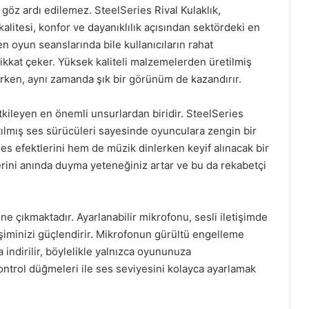
öz ardı edilemez. SteelSeries Rival Kulaklık,
kalitesi, konfor ve dayanıklılık açısından sektördeki en
en oyun seanslarında bile kullanıcıların rahat
ikkat çeker. Yüksek kaliteli malzemelerden üretilmiş
arken, aynı zamanda şık bir görünüm de kazandırır.
ileyen en önemli unsurlardan biridir. SteelSeries
natılmış ses sürücüleri sayesinde oyunculara zengin bir
es efektlerini hem de müzik dinlerken keyif alınacak bir
erini anında duyma yeteneğiniz artar ve bu da rekabetçi
 öne çıkmaktadır. Ayarlanabilir mikrofonu, sesli iletişimde
tişiminizi güçlendirir. Mikrofonun gürültü engelleme
a indirilir, böylelikle yalnızca oyununuza
kontrol düğmeleri ile ses seviyesini kolayca ayarlamak