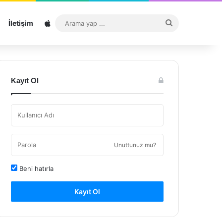
Sitemap
Arama
İletişim
yap
...
Kayıt Ol
Unuttunuz mu?
Beni hatırla
Kayıt Ol