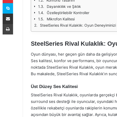
Konforlu Tasarım
Skype
Dayanıklılık ve Şıklık
Özelleştirilebilir Kontroller
E-Posta ile paylaş
Mikrofon Kalitesi
Yazdır
SteelSeries Rival Kulaklık: Oyun Deneyiminizi
SteelSeries Rival Kulaklık: Oy
Oyun dünyası, her geçen gün daha da gelişiyor 
Ses kalitesi, konfor ve performans, bir oyunc
noktada SteelSeries Rival Kulaklık, oyun merakl
Bu makalede, SteelSeries Rival Kulaklık’ın sund
Üst Düzey Ses Kalitesi
SteelSeries Rival Kulaklık, oyunlarda gerçekçi 
surround ses desteği ile oyuncular, oyundaki he
özellikle rekabetçi oyunlarda rakiplerin konum
açısından büyük bir avantaj sağlar. Ayrıca, kulakl