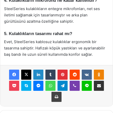
4. Kulaklıkların mikrofonu ne kadar kalitelidir?
SteelSeries kulaklıkların entegre mikrofonları, net ses
iletimi sağlamak için tasarlanmıştır ve arka plan
gürültüsünü azaltma özelliğine sahiptir.
5. Kulaklıkların tasarımı rahat mı?
Evet, SteelSeries kablosuz kulaklıklar ergonomik bir
tasarıma sahiptir. Hafızalı köpük yastıkları ve ayarlanabilir
baş bandı ile uzun süreli kullanımda konfor sağlar.
Facebook
X
LinkedIn
Tumblr
Pinterest
Reddit
VKontakte
Odnok
Pocket
Skype
Messenger
WhatsApp
Telegram
Viber
Line
E-Posta ile payla
Yazdır