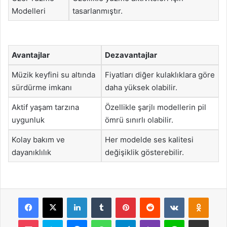
Modelleri
tasarlanmıştır.
Avantajlar
Dezavantajlar
Müzik keyfini su altında
Fiyatları diğer kulaklıklara göre
sürdürme imkanı
daha yüksek olabilir.
Aktif yaşam tarzına
Özellikle şarjlı modellerin pil
uygunluk
ömrü sınırlı olabilir.
Kolay bakım ve
Her modelde ses kalitesi
dayanıklılık
değişiklik gösterebilir.
Facebook
X
LinkedIn
Tumblr
Pinterest
Reddit
VKontakte
Odnok
Pocket
Skype
Messenger
WhatsApp
Telegram
Viber
Line
E-Posta ile payla