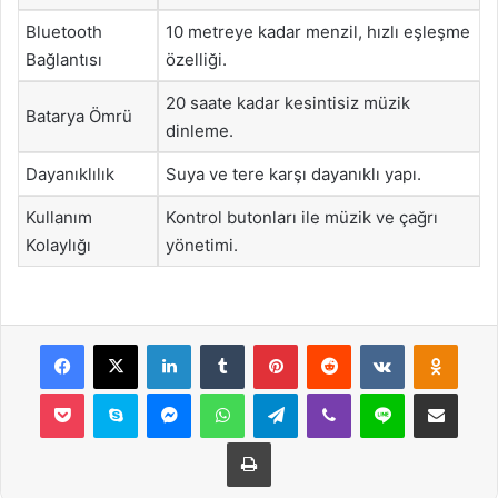
Bluetooth
10 metreye kadar menzil, hızlı eşleşme
Bağlantısı
özelliği.
20 saate kadar kesintisiz müzik
Batarya Ömrü
dinleme.
Dayanıklılık
Suya ve tere karşı dayanıklı yapı.
Kullanım
Kontrol butonları ile müzik ve çağrı
Kolaylığı
yönetimi.
Facebook
X
LinkedIn
Tumblr
Pinterest
Reddit
VKontakte
Odnok
Pocket
Skype
Messenger
WhatsApp
Telegram
Viber
Line
E-Posta ile payla
Yazdır