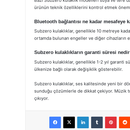
Bazı Subzero kulaklık modelleri suya ve tere day
ürünün teknik özelliklerini kontrol etmek öneml
Bluetooth bağlantısı ne kadar mesafeye k
Subzero kulaklıklar, genellikle 10 metreye kad
ortamda bulunan engeller ve diğer cihazların etk
Subzero kulaklıkların garanti süresi nedi
Subzero kulaklıklar, genellikle 1-2 yıl garanti s
ülkenize bağlı olarak değişiklik gösterebilir.
Subzero kulaklıklar, ses kalitesinde yeni bir dö
sunduğu çözümlerle de dikkat çekiyor. Müzik tu
çıkıyor.
Facebook
X
LinkedIn
Tumblr
Pintere