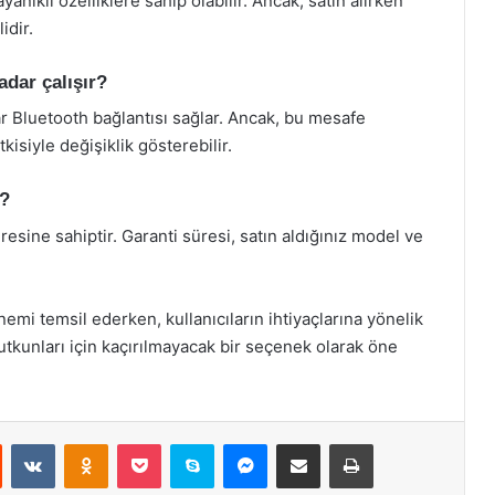
anıklı özelliklere sahip olabilir. Ancak, satın alırken
idir.
adar çalışır?
ar Bluetooth bağlantısı sağlar. Ancak, bu mesafe
isiyle değişiklik gösterebilir.
r?
üresine sahiptir. Garanti süresi, satın aldığınız model ve
nemi temsil ederken, kullanıcıların ihtiyaçlarına yönelik
tkunları için kaçırılmayacak bir seçenek olarak öne
st
Reddit
VKontakte
Odnoklassniki
Pocket
Skype
Messenger
E-Posta ile paylaş
Yazdır