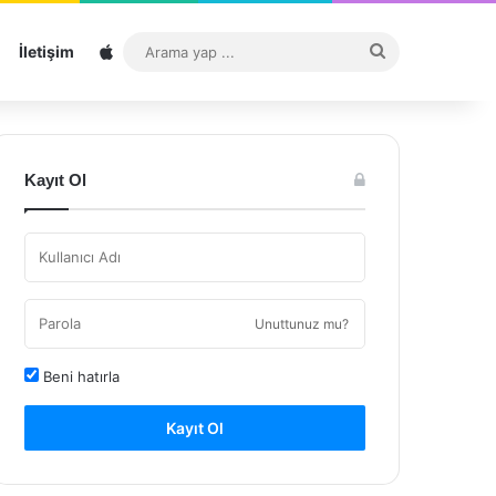
Sitemap
Arama
İletişim
yap
...
Kayıt Ol
Unuttunuz mu?
Beni hatırla
Kayıt Ol