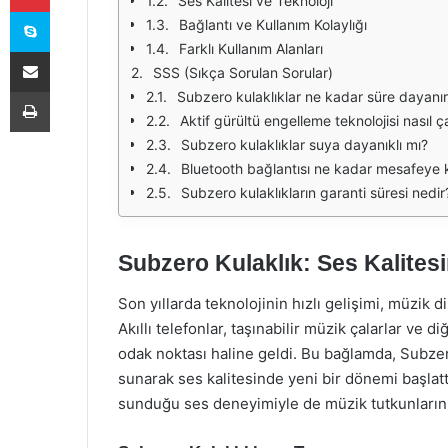
Ses Kalitesi ve Teknoloji
Skype
Bağlantı ve Kullanım Kolaylığı
Farklı Kullanım Alanları
E-Posta ile paylaş
SSS (Sıkça Sorulan Sorular)
Yazdır
Subzero kulaklıklar ne kadar süre dayanı
Aktif gürültü engelleme teknolojisi nasıl ça
Subzero kulaklıklar suya dayanıklı mı?
Bluetooth bağlantısı ne kadar mesafeye k
Subzero kulaklıkların garanti süresi nedir
Subzero Kulaklık: Ses Kalites
Son yıllarda teknolojinin hızlı gelişimi, müzik d
Akıllı telefonlar, taşınabilir müzik çalarlar ve diğ
odak noktası haline geldi. Bu bağlamda, Subzero
sunarak ses kalitesinde yeni bir dönemi başlattı
sunduğu ses deneyimiyle de müzik tutkunlarını