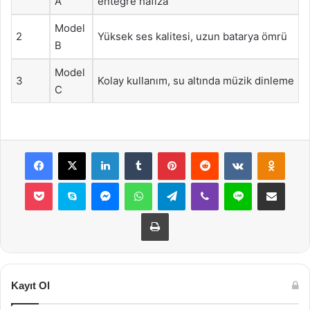
A
entegre hafıza
Model
2
Yüksek ses kalitesi, uzun batarya ömrü
B
Model
3
Kolay kullanım, su altında müzik dinleme
C
Facebook
X
LinkedIn
Tumblr
Pinterest
Reddit
VKontakte
Odnok
Pocket
Skype
Messenger
WhatsApp
Telegram
Viber
Line
E-Posta ile payla
Yazdır
Kayıt Ol