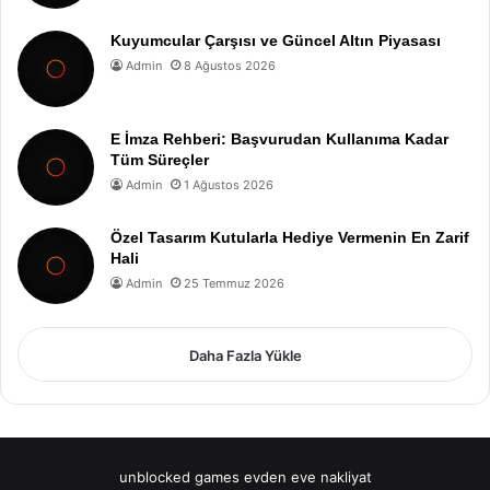
Kuyumcular Çarşısı ve Güncel Altın Piyasası
Admin
8 Ağustos 2026
E İmza Rehberi: Başvurudan Kullanıma Kadar
Tüm Süreçler
Admin
1 Ağustos 2026
Özel Tasarım Kutularla Hediye Vermenin En Zarif
Hali
Admin
25 Temmuz 2026
Daha Fazla Yükle
unblocked games
evden eve nakliyat