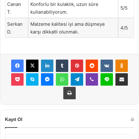
Canan
Konforlu bir kulaklık, uzun süre
5/5
T.
kullanabiliyorum.
Serkan
Malzeme kalitesi iyi ama düşmeye
4/5
D.
karşı dikkatli olunmalı.
Facebook
X
LinkedIn
Tumblr
Pinterest
Reddit
VKontakte
Odnok
Pocket
Skype
Messenger
WhatsApp
Telegram
Viber
Line
E-Posta ile payla
Yazdır
Kayıt Ol