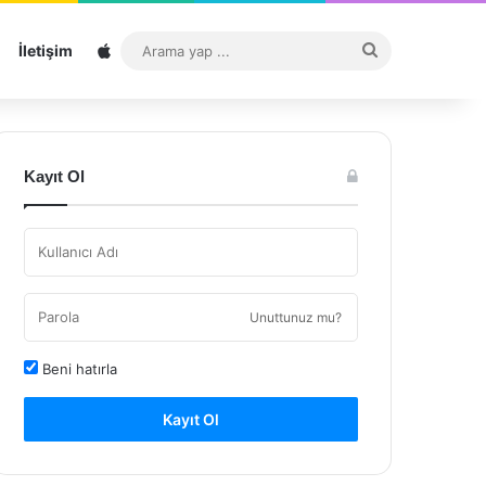
Sitemap
Arama
İletişim
yap
...
Kayıt Ol
Unuttunuz mu?
Beni hatırla
Kayıt Ol