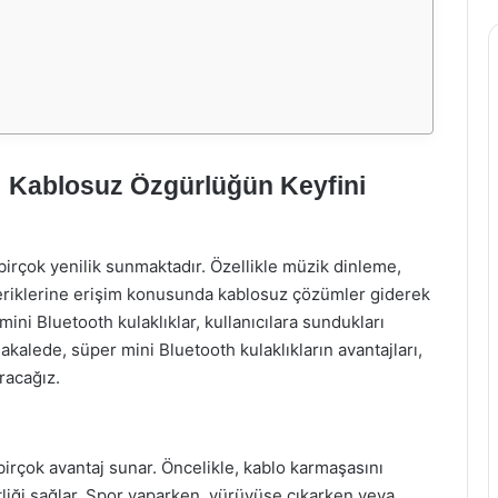
: Kablosuz Özgürlüğün Keyfini
birçok yenilik sunmaktadır. Özellikle müzik dinleme,
eriklerine erişim konusunda kablosuz çözümler giderek
ni Bluetooth kulaklıklar, kullanıcılara sundukları
kalede, süper mini Bluetooth kulaklıkların avantajları,
racağız.
 birçok avantaj sunar. Öncelikle, kablo karmaşasını
tliği sağlar. Spor yaparken, yürüyüşe çıkarken veya