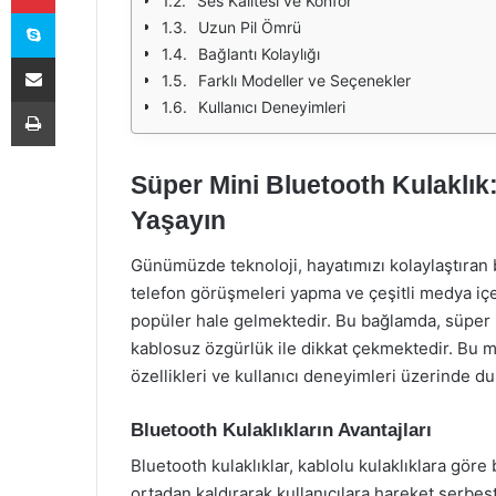
Ses Kalitesi ve Konfor
Skype
Uzun Pil Ömrü
Bağlantı Kolaylığı
E-Posta ile paylaş
Farklı Modeller ve Seçenekler
Yazdır
Kullanıcı Deneyimleri
Süper Mini Bluetooth Kulaklık
Yaşayın
Günümüzde teknoloji, hayatımızı kolaylaştıran 
telefon görüşmeleri yapma ve çeşitli medya iç
popüler hale gelmektedir. Bu bağlamda, süper mi
kablosuz özgürlük ile dikkat çekmektedir. Bu ma
özellikleri ve kullanıcı deneyimleri üzerinde du
Bluetooth Kulaklıkların Avantajları
Bluetooth kulaklıklar, kablolu kulaklıklara göre
ortadan kaldırarak kullanıcılara hareket serbes