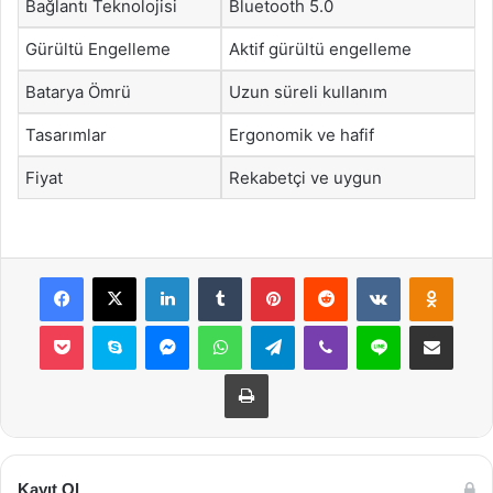
Bağlantı Teknolojisi
Bluetooth 5.0
Gürültü Engelleme
Aktif gürültü engelleme
Batarya Ömrü
Uzun süreli kullanım
Tasarımlar
Ergonomik ve hafif
Fiyat
Rekabetçi ve uygun
Facebook
X
LinkedIn
Tumblr
Pinterest
Reddit
VKontakte
Odnok
Pocket
Skype
Messenger
WhatsApp
Telegram
Viber
Line
E-Posta ile payla
Yazdır
Kayıt Ol