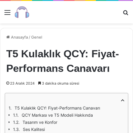
Menü
Ar
Anasayfa
/
Genel
T5 Kulaklık QCY: Fiyat-
Performans Canavarı
23 Aralık 2024
3 dakika okuma süresi
T5 Kulaklık QCY: Fiyat-Performans Canavarı
QCY Markası ve T5 Modeli Hakkında
Tasarım ve Konfor
Ses Kalitesi