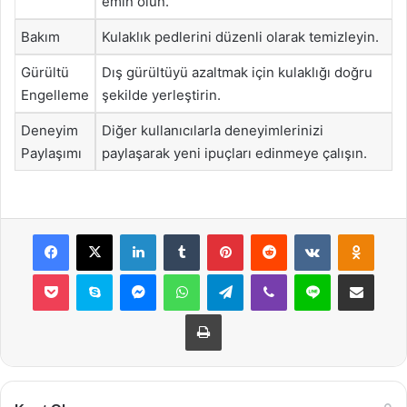
emin olun.
Bakım
Kulaklık pedlerini düzenli olarak temizleyin.
Gürültü
Dış gürültüyü azaltmak için kulaklığı doğru
Engelleme
şekilde yerleştirin.
Deneyim
Diğer kullanıcılarla deneyimlerinizi
Paylaşımı
paylaşarak yeni ipuçları edinmeye çalışın.
Facebook
X
LinkedIn
Tumblr
Pinterest
Reddit
VKontakte
Odnok
Pocket
Skype
Messenger
WhatsApp
Telegram
Viber
Line
E-Posta ile payla
Yazdır