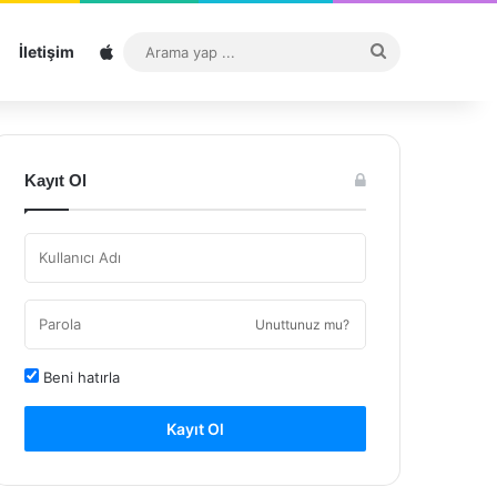
Sitemap
Arama
İletişim
yap
...
Kayıt Ol
Unuttunuz mu?
Beni hatırla
Kayıt Ol