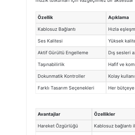
müzik tutkunları için vazgeçilmez bir aksesuar 
Özellik
Açıklama
Kablosuz Bağlantı
Hızla eşleşm
Ses Kalitesi
Yüksek kalit
Aktif Gürültü Engelleme
Dış sesleri a
Taşınabilirlik
Hafif ve kom
Dokunmatik Kontroller
Kolay kullan
Farklı Tasarım Seçenekleri
Her bütçeye
Avantajlar
Özellikler
Hareket Özgürlüğü
Kablosuz bağlantı il