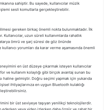
imkanına sahiptir. Bu sayede, kullanıcılar müzik
lemi sesli komutlarla gerçekleştirebilir.
edilmesi gereken birkaç önemli nokta bulunmaktadır. İlk
r. Kullanıcılar, uzun süreli kullanımlarda rahatlık
 batarya ömrü ve şarj süresi de göz önünde
ı ve kullanıcı yorumları da karar verme aşamasında önemli
 deneyimini en üst düzeye çıkarmak isteyen kullanıcılar
for ve kullanım kolaylığı gibi birçok avantaj sunan bu
ı haline gelmiştir. Doğru seçimi yapmak için yukarıda
işisel ihtiyaçlarınıza en uygun Bluetooth kulaklığı
ştirebilirsiniz.
mini bir üst seviyeye taşıyan yenilikçi teknolojilerdir.
kip ederken veya video izlerken daha özgür ve rahat bir