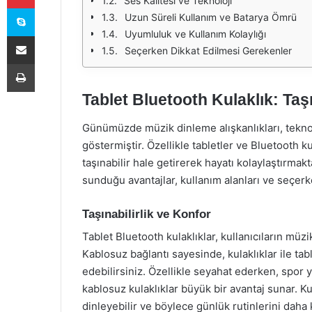
Ses Kalitesi ve Teknoloji
Skype
Uzun Süreli Kullanım ve Batarya Ömrü
Uyumluluk ve Kullanım Kolaylığı
E-Posta ile paylaş
Seçerken Dikkat Edilmesi Gerekenler
Yazdır
Tablet Bluetooth Kulaklık: Taş
Günümüzde müzik dinleme alışkanlıkları, teknol
göstermiştir. Özellikle tabletler ve Bluetooth k
taşınabilir hale getirerek hayatı kolaylaştırmak
sunduğu avantajlar, kullanım alanları ve seçerk
Taşınabilirlik ve Konfor
Tablet Bluetooth kulaklıklar, kullanıcıların müz
Kablosuz bağlantı sayesinde, kulaklıklar ile t
edebilirsiniz. Özellikle seyahat ederken, spo
kablosuz kulaklıklar büyük bir avantaj sunar. Kul
dinleyebilir ve böylece günlük rutinlerini daha ke