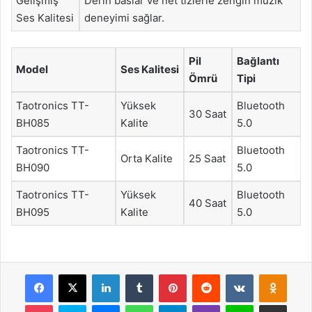
Gelişmiş
Derin baslar ve net tizlerle zengin müzik
Ses Kalitesi
deneyimi sağlar.
Pil
Bağlantı
Model
Ses Kalitesi
Ömrü
Tipi
Taotronics TT-
Yüksek
Bluetooth
30 Saat
BH085
Kalite
5.0
Taotronics TT-
Bluetooth
Orta Kalite
25 Saat
BH090
5.0
Taotronics TT-
Yüksek
Bluetooth
40 Saat
BH095
Kalite
5.0
Facebook
X
LinkedIn
Tumblr
Pinterest
Reddit
VKontakte
Odnok
Pocket
Skype
Messenger
WhatsApp
Telegram
Viber
Line
E-Posta ile payla