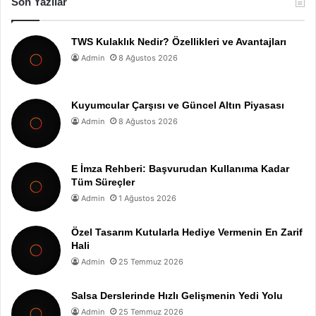
Son Yazılar
TWS Kulaklık Nedir? Özellikleri ve Avantajları
Admin
8 Ağustos 2026
Kuyumcular Çarşısı ve Güncel Altın Piyasası
Admin
8 Ağustos 2026
E İmza Rehberi: Başvurudan Kullanıma Kadar
Tüm Süreçler
Admin
1 Ağustos 2026
Özel Tasarım Kutularla Hediye Vermenin En Zarif
Hali
Admin
25 Temmuz 2026
Salsa Derslerinde Hızlı Gelişmenin Yedi Yolu
Admin
25 Temmuz 2026