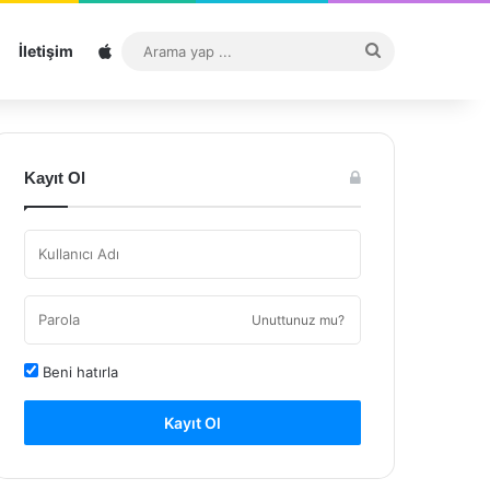
Sitemap
Arama
İletişim
yap
...
Kayıt Ol
Unuttunuz mu?
Beni hatırla
Kayıt Ol