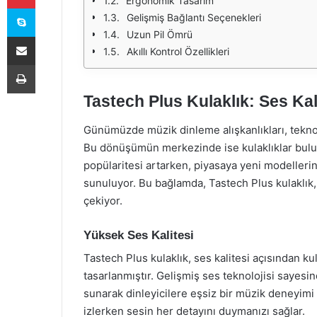
Ergonomik Tasarım
Skype
Gelişmiş Bağlantı Seçenekleri
Uzun Pil Ömrü
E-Posta ile paylaş
Akıllı Kontrol Özellikleri
Yazdır
Tastech Plus Kulaklık: Ses Ka
Günümüzde müzik dinleme alışkanlıkları, teknol
Bu dönüşümün merkezinde ise kulaklıklar bulunu
popülaritesi artarken, piyasaya yeni modellerin
sunuluyor. Bu bağlamda, Tastech Plus kulaklık,
çekiyor.
Yüksek Ses Kalitesi
Tastech Plus kulaklık, ses kalitesi açısından kul
tasarlanmıştır. Gelişmiş ses teknolojisi sayesin
sunarak dinleyicilere eşsiz bir müzik deneyimi
izlerken sesin her detayını duymanızı sağlar.