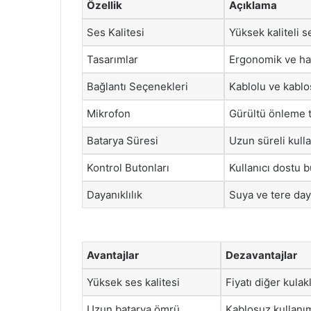
Özellik
Açıklama
Ses Kalitesi
Yüksek kaliteli se
Tasarımlar
Ergonomik ve hafi
Bağlantı Seçenekleri
Kablolu ve kablo
Mikrofon
Gürültü önleme t
Batarya Süresi
Uzun süreli kulla
Kontrol Butonları
Kullanıcı dostu b
Dayanıklılık
Suya ve tere daya
Avantajlar
Dezavantajlar
Yüksek ses kalitesi
Fiyatı diğer kulak
Uzun batarya ömrü
Kablosuz kullanım