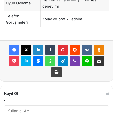
Oyun Oynama
deneyimi
Telefon
Kolay ve pratik iletişim
Görüşmeleri
Facebook
X
LinkedIn
Tumblr
Pinterest
Reddit
VKontakte
Odnok
Pocket
Skype
Messenger
WhatsApp
Telegram
Viber
Line
E-Posta ile payla
Yazdır
Kayıt Ol