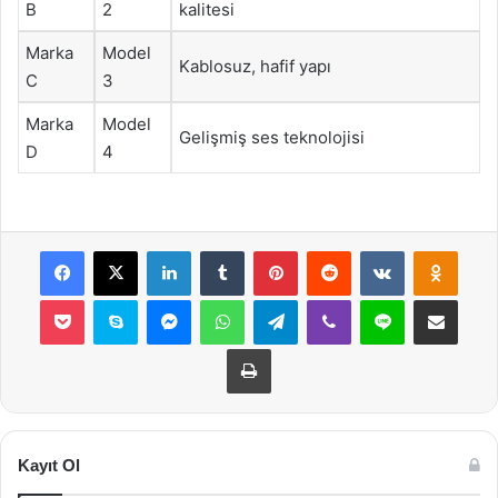
B
2
kalitesi
Marka
Model
Kablosuz, hafif yapı
C
3
Marka
Model
Gelişmiş ses teknolojisi
D
4
Facebook
X
LinkedIn
Tumblr
Pinterest
Reddit
VKontakte
Odnok
Pocket
Skype
Messenger
WhatsApp
Telegram
Viber
Line
E-Posta ile payla
Yazdır
Kayıt Ol