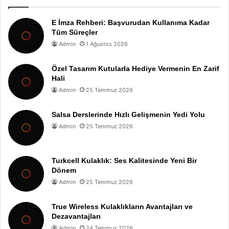
E İmza Rehberi: Başvurudan Kullanıma Kadar
Tüm Süreçler
Admin
1 Ağustos 2026
Özel Tasarım Kutularla Hediye Vermenin En Zarif
Hali
Admin
25 Temmuz 2026
Salsa Derslerinde Hızlı Gelişmenin Yedi Yolu
Admin
25 Temmuz 2026
Turkcell Kulaklık: Ses Kalitesinde Yeni Bir
Dönem
Admin
25 Temmuz 2026
True Wireless Kulaklıkların Avantajları ve
Dezavantajları
Admin
24 Temmuz 2026