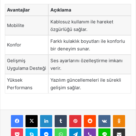
Avantajlar
Açıklama
Kablosuz kullanım ile hareket
Mobilite
özgürlüğü sağlar.
Farklı kulaklık boyutları ile konforlu
Konfor
bir deneyim sunar.
Gelişmiş
Ses ayarlarını özelleştirme imkanı
Uygulama Desteği
verir.
Yüksek
Yazılım güncellemeleri ile sürekli
Performans
gelişim sağlar.
Facebook
X
LinkedIn
Tumblr
Pinterest
Reddit
VKontakte
Odnok
Pocket
Skype
Messenger
WhatsApp
Telegram
Viber
Line
E-Posta ile payla