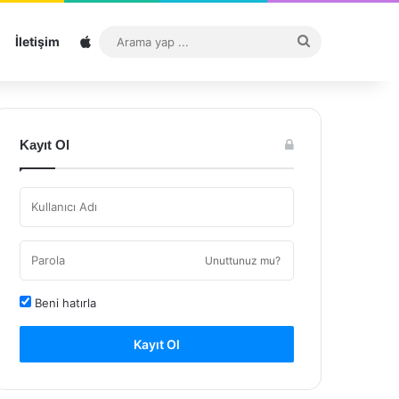
Sitemap
Arama
İletişim
yap
...
Kayıt Ol
Unuttunuz mu?
Beni hatırla
Kayıt Ol