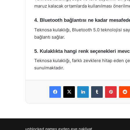
maruz kalacak ortamlarda kullanılması önerilm
4. Bluetooth bağlantısı ne kadar mesafed
Teknosa kulaklığı, Bluetooth 5.0 teknolojisi sa
bağlantı sağlar.
5. Kulaklıkta hangi renk seçenekleri mev
Teknosa kulaklığı, farklı zevklere hitap eden çe
sunulmaktadır.
Facebook
X
LinkedIn
Tumblr
Pintere
unblocked games
evden eve nakliyat