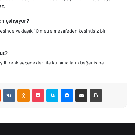
ez.
en çalışıyor?
yesinde yaklaşık 10 metre mesafeden kesintisiz bir
cut?
şitli renk seçenekleri ile kullanıcıların beğenisine
st
Reddit
VKontakte
Odnoklassniki
Pocket
Skype
Messenger
E-Posta ile paylaş
Yazdır