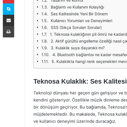
Tasarım ve Konfor
Skype
Bağlantı ve Kullanım Kolaylığı
Ses Kalitesinde Yeni Bir Dönem
E-Posta ile paylaş
Kullanıcı Yorumları ve Deneyimleri
Yazdır
SSS (Sıkça Sorulan Sorular)
1. Teknosa kulaklığının pil ömrü ne kadard
2. Aktif gürültü engelleme özelliği nasıl ça
3. Kulaklık suya dayanıklı mı?
4. Bluetooth bağlantısı ne kadar mesafe
5. Kulaklıkta hangi renk seçenekleri mev
Teknosa Kulaklık: Ses Kalites
Teknoloji dünyası her geçen gün gelişiyor ve 
kendini gösteriyor. Özellikle müzik dinleme den
bir dönüşüm geçiriyor. Bu bağlamda, Teknosa’nı
müjdelemektedir. Bu makalede, Teknosa kulaklığ
ve kullanıcı deneyimi üzerinde duracağız.