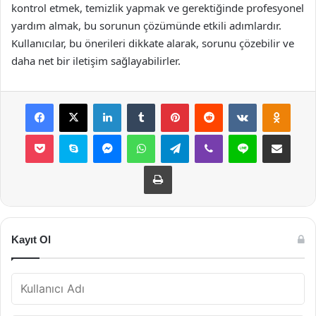
kontrol etmek, temizlik yapmak ve gerektiğinde profesyonel
yardım almak, bu sorunun çözümünde etkili adımlardır.
Kullanıcılar, bu önerileri dikkate alarak, sorunu çözebilir ve
daha net bir iletişim sağlayabilirler.
Facebook
X
LinkedIn
Tumblr
Pinterest
Reddit
VKontakte
Odnok
Pocket
Skype
Messenger
WhatsApp
Telegram
Viber
Line
E-Posta ile payla
Yazdır
Kayıt Ol