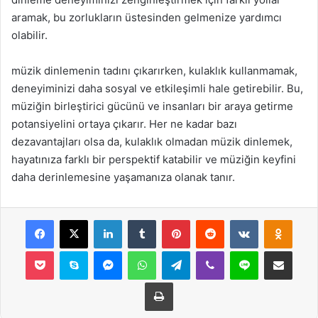
aramak, bu zorlukların üstesinden gelmenize yardımcı
olabilir.
müzik dinlemenin tadını çıkarırken, kulaklık kullanmamak,
deneyiminizi daha sosyal ve etkileşimli hale getirebilir. Bu,
müziğin birleştirici gücünü ve insanları bir araya getirme
potansiyelini ortaya çıkarır. Her ne kadar bazı
dezavantajları olsa da, kulaklık olmadan müzik dinlemek,
hayatınıza farklı bir perspektif katabilir ve müziğin keyfini
daha derinlemesine yaşamanıza olanak tanır.
Facebook
X
LinkedIn
Tumblr
Pinterest
Reddit
VKontakte
Odnok
Pocket
Skype
Messenger
WhatsApp
Telegram
Viber
Line
E-Posta ile payla
Yazdır