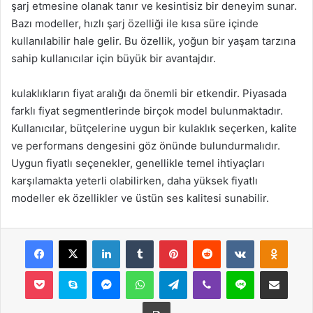
şarj etmesine olanak tanır ve kesintisiz bir deneyim sunar.
Bazı modeller, hızlı şarj özelliği ile kısa süre içinde
kullanılabilir hale gelir. Bu özellik, yoğun bir yaşam tarzına
sahip kullanıcılar için büyük bir avantajdır.
kulaklıkların fiyat aralığı da önemli bir etkendir. Piyasada
farklı fiyat segmentlerinde birçok model bulunmaktadır.
Kullanıcılar, bütçelerine uygun bir kulaklık seçerken, kalite
ve performans dengesini göz önünde bulundurmalıdır.
Uygun fiyatlı seçenekler, genellikle temel ihtiyaçları
karşılamakta yeterli olabilirken, daha yüksek fiyatlı
modeller ek özellikler ve üstün ses kalitesi sunabilir.
Facebook
X
LinkedIn
Tumblr
Pinterest
Reddit
VKontakte
Odnok
Pocket
Skype
Messenger
WhatsApp
Telegram
Viber
Line
E-Posta ile payla
Yazdır