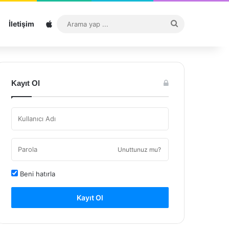
Sitemap
Arama
İletişim
yap
...
Kayıt Ol
Unuttunuz mu?
Beni hatırla
Kayıt Ol