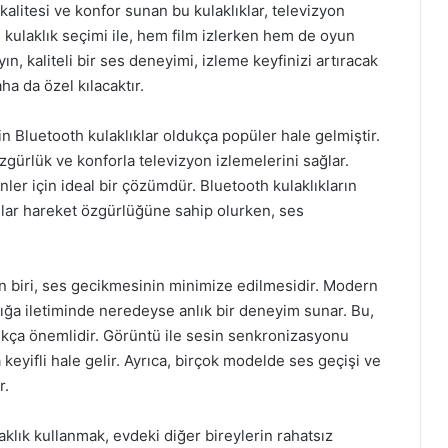
litesi ve konfor sunan bu kulaklıklar, televizyon
 kulaklık seçimi ile, hem film izlerken hem de oyun
ın, kaliteli bir ses deneyimi, izleme keyfinizi artıracak
a da özel kılacaktır.
n Bluetooth kulaklıklar oldukça popüler hale gelmiştir.
özgürlük ve konforla televizyon izlemelerini sağlar.
er için ideal bir çözümdür. Bluetooth kulaklıkların
ılar hareket özgürlüğüne sahip olurken, ses
an biri, ses gecikmesinin minimize edilmesidir. Modern
lığa iletiminde neredeyse anlık bir deneyim sunar. Bu,
ukça önemlidir. Görüntü ile sesin senkronizasyonu
keyifli hale gelir. Ayrıca, birçok modelde ses geçişi ve
r.
klık kullanmak, evdeki diğer bireylerin rahatsız