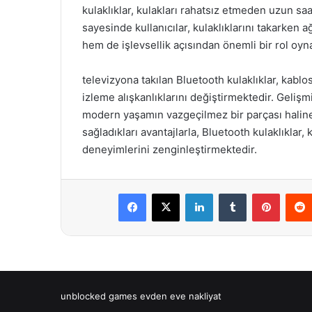
kulaklıklar, kulakları rahatsız etmeden uzun saatl
sayesinde kullanıcılar, kulaklıklarını takarken 
hem de işlevsellik açısından önemli bir rol oyna
televizyona takılan Bluetooth kulaklıklar, kabl
izleme alışkanlıklarını değiştirmektedir. Gelişm
modern yaşamın vazgeçilmez bir parçası hali
sağladıkları avantajlarla, Bluetooth kulaklıklar, 
deneyimlerini zenginleştirmektedir.
Facebook
X
LinkedIn
Tumblr
Pintere
unblocked games
evden eve nakliyat