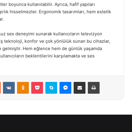
er boyunca kullanılabilir. Ayrıca, hafif yapıları
ağırlık hissetmezler. Ergonomik tasarımları, hem estetik
r.
osuz ses deneyimi sunarak kullanıcıların televizyon
iş teknoloji, konfor ve çok yönlülük sunan bu cihazlar,
ne gelmiştir. Hem eğlence hem de günlük yaşamda
kullanıcıların beklentilerini karşılamakta ve ses
st
Reddit
VKontakte
Odnoklassniki
Pocket
Skype
Messenger
E-Posta ile paylaş
Yazdır