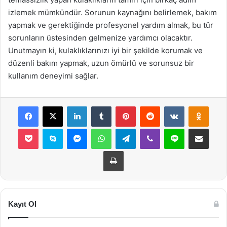
izlemek mümkündür. Sorunun kaynağını belirlemek, bakım
yapmak ve gerektiğinde profesyonel yardım almak, bu tür
sorunların üstesinden gelmenize yardımcı olacaktır.
Unutmayın ki, kulaklıklarınızı iyi bir şekilde korumak ve
düzenli bakım yapmak, uzun ömürlü ve sorunsuz bir
kullanım deneyimi sağlar.
Facebook
X
LinkedIn
Tumblr
Pinterest
Reddit
VKontakte
Odnok
Pocket
Skype
Messenger
WhatsApp
Telegram
Viber
Line
E-Posta ile payla
Yazdır
Kayıt Ol