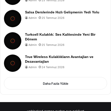
Admin
25 Temmuz 2026
Salsa Derslerinde Hızlı Gelişmenin Yedi Yolu
Admin
25 Temmuz 2026
Turkcell Kulaklık: Ses Kalitesinde Yeni Bir
Dönem
Admin
25 Temmuz 2026
True Wireless Kulaklıkların Avantajları ve
Dezavantajları
Admin
24 Temmuz 2026
Daha Fazla Yükle
unblocked games
evden eve nakliyat