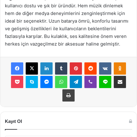
kullanıcı dostu ve şık bir üründür. Hem müzik dinlemek
hem de diğer medya deneyimlerini zenginleştirmek için
ideal bir seçenektir. Uzun batarya ömrü, konforlu tasarımı
ve gelişmiş özellikleri ile kullanıcıların beklentilerini
fazlasıyla karşılar. Bu kulaklık, ses kalitesine önem veren
herkes için vazgeçilmez bir aksesuar haline gelmiştir.
Facebook
X
LinkedIn
Tumblr
Pinterest
Reddit
VKontakte
Odnok
Pocket
Skype
Messenger
WhatsApp
Telegram
Viber
Line
E-Posta ile payla
Yazdır
Kayıt Ol