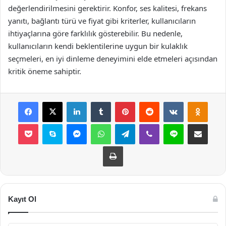
değerlendirilmesini gerektirir. Konfor, ses kalitesi, frekans
yanıtı, bağlantı türü ve fiyat gibi kriterler, kullanıcıların
ihtiyaçlarına göre farklılık gösterebilir. Bu nedenle,
kullanıcıların kendi beklentilerine uygun bir kulaklık
seçmeleri, en iyi dinleme deneyimini elde etmeleri açısından
kritik öneme sahiptir.
Facebook
X
LinkedIn
Tumblr
Pinterest
Reddit
VKontakte
Odnok
Pocket
Skype
Messenger
WhatsApp
Telegram
Viber
Line
E-Posta ile payla
Yazdır
Kayıt Ol