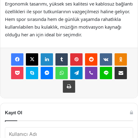
Ergonomik tasarımı, yüksek ses kalitesi ve kablosuz bağlantı
özellikleri ile spor tutkunlarının vazgeçilmezi haline geliyor.
Hem spor sırasında hem de günlük yaşamda rahatlıkla
kullanılabilen bu kulaklık, müziğin motivasyon kaynağı
olduğu her an için ideal bir seçimdir.
Facebook
X
LinkedIn
Tumblr
Pinterest
Reddit
VKontakte
Odnok
Pocket
Skype
Messenger
WhatsApp
Telegram
Viber
Line
E-Posta ile payla
Yazdır
Kayıt Ol