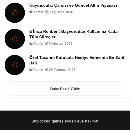
Kuyumcular Çarşısı ve Güncel Altın Piyasası
Admin
8 Ağustos 2026
E İmza Rehberi: Başvurudan Kullanıma Kadar
Tüm Süreçler
Admin
1 Ağustos 2026
Özel Tasarım Kutularla Hediye Vermenin En Zarif
Hali
Admin
25 Temmuz 2026
Daha Fazla Yükle
unblocked games
evden eve nakliyat