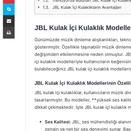
Trendyol'da Bulunan JBL Kulak İçi Kulaklı
Skype
JBL Kulak İçi Kulaklıkların Avantajları
E-Posta ile paylaş
JBL Kulak İçi Kulaklık Modelle
Yazdır
Günümüzde müzik dinleme alışkanlıkları, teknol
göstermiştir. Özellikle taşınabilir müzik dinlem
değişimden etkilenmesine neden olmuştur. JBL,
içi kulaklık modelleriyle kullanıcıların beğenis
bulabileceğiniz JBL kulak içi kulaklık modelleri
JBL Kulak İçi Kulaklık Modellerinin Özelli
JBL kulak içi kulaklıklar, kullanıcıların müzik 
tasarlanmıştır. Bu modeller, **yüksek ses kalite
dikkat çekmektedir. İşte JBL kulak içi kulaklık m
Ses Kalitesi:
JBL, ses mühendisliği alanınd
zengin ve net bir ses deneyimi sunar. Bas