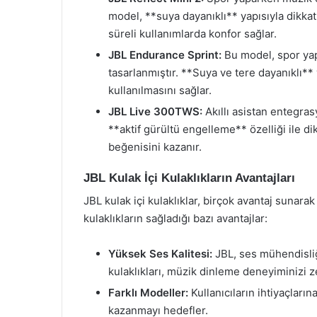
model, **suya dayanıklı** yapısıyla dikka
süreli kullanımlarda konfor sağlar.
JBL Endurance Sprint:
Bu model, spor yap
tasarlanmıştır. **Suya ve tere dayanıklı** 
kullanılmasını sağlar.
JBL Live 300TWS:
Akıllı asistan entegra
**aktif gürültü engelleme** özelliği ile di
beğenisini kazanır.
JBL Kulak İçi Kulaklıkların Avantajları
JBL kulak içi kulaklıklar, birçok avantaj sunarak 
kulaklıkların sağladığı bazı avantajlar:
Yüksek Ses Kalitesi:
JBL, ses mühendisliğ
kulaklıkları, müzik dinleme deneyiminizi ze
Farklı Modeller:
Kullanıcıların ihtiyaçları
kazanmayı hedefler.