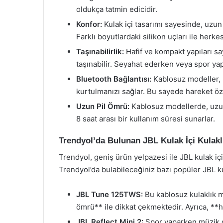
oldukça tatmin edicidir.
Konfor:
Kulak içi tasarımı sayesinde, uzun 
Farklı boyutlardaki silikon uçları ile herk
Taşınabilirlik:
Hafif ve kompakt yapıları say
taşınabilir. Seyahat ederken veya spor yap
Bluetooth Bağlantısı:
Kablosuz modeller, 
kurtulmanızı sağlar. Bu sayede hareket öz
Uzun Pil Ömrü:
Kablosuz modellerde, uzun 
8 saat arası bir kullanım süresi sunarlar.
Trendyol’da Bulunan JBL Kulak İçi Kulakl
Trendyol, geniş ürün yelpazesi ile JBL kulak içi 
Trendyol’da bulabileceğiniz bazı popüler JBL kul
JBL Tune 125TWS:
Bu kablosuz kulaklık m
ömrü** ile dikkat çekmektedir. Ayrıca, **hızl
JBL Reflect Mini 2:
Spor yaparken müzik d