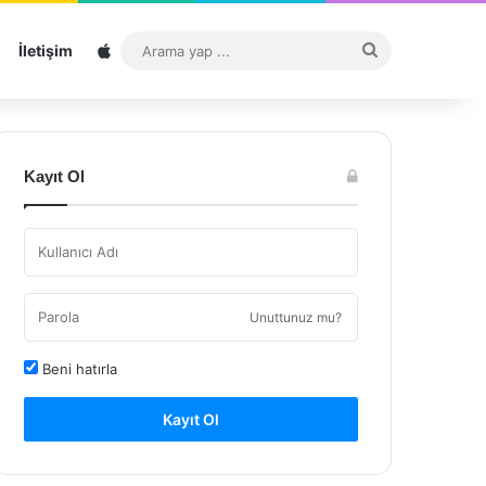
Sitemap
Arama
İletişim
yap
...
Kayıt Ol
Unuttunuz mu?
Beni hatırla
Kayıt Ol