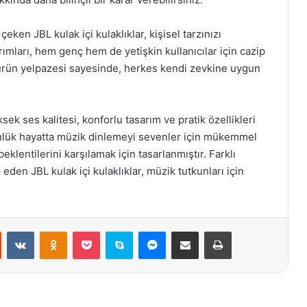
eken JBL kulak içi kulaklıklar, kişisel tarzınızı
ımları, hem genç hem de yetişkin kullanıcılar için cazip
 ürün yelpazesi sayesinde, herkes kendi zevkine uygun
sek ses kalitesi, konforlu tasarım ve pratik özellikleri
ünlük hayatta müzik dinlemeyi sevenler için mükemmel
beklentilerini karşılamak için tasarlanmıştır. Farklı
 eden JBL kulak içi kulaklıklar, müzik tutkunları için
st
Reddit
VKontakte
Odnoklassniki
Pocket
Skype
Messenger
E-Posta ile paylaş
Yazdır