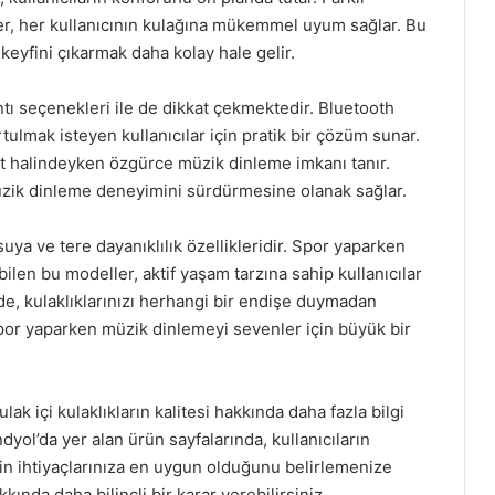
ler, her kullanıcının kulağına mükemmel uyum sağlar. Bu
keyfini çıkarmak daha kolay hale gelir.
antı seçenekleri ile de dikkat çekmektedir. Bluetooth
ulmak isteyen kullanıcılar için pratik bir çözüm sunar.
t halindeyken özgürce müzik dinleme imkanı tanır.
 müzik dinleme deneyimini sürdürmesine olanak sağlar.
 suya ve tere dayanıklılık özellikleridir. Spor yaparken
ilen bu modeller, aktif yaşam tarzına sahip kullanıcılar
nde, kulaklıklarınızı herhangi bir endişe duymadan
e spor yaparken müzik dinlemeyi sevenler için büyük bir
ak içi kulaklıkların kalitesi hakkında daha fazla bilgi
dyol’da yer alan ürün sayfalarında, kullanıcıların
in ihtiyaçlarınıza en uygun olduğunu belirlemenize
kında daha bilinçli bir karar verebilirsiniz.