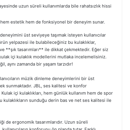
esinde uzun süreli kullanımlarda bile rahatsızlık hissi
e hem estetik hem de fonksiyonel bir deneyim sunar.
 deneyimini üst seviyeye taşımak isteyen kullanıcılar
ürün yelpazesi ile bulabileceğiniz bu kulaklıklar,
ve **şık tasarımları** ile dikkat çekmektedir. Eğer siz
kulak içi kulaklık modellerini mutlaka incelemelisiniz.
l, aynı zamanda bir yaşam tarzıdır!
llanıcıların müzik dinleme deneyimlerini bir üst
ek sunmaktadır. JBL, ses kalitesi ve konfor
 Kulak içi kulaklıkları, hem günlük kullanım hem de spor
, bu kulaklıkların sunduğu derin bas ve net ses kalitesi ile
liği de ergonomik tasarımlarıdır. Uzun süreli
 kullanıcıların konforunu ön planda tutar. Farklı