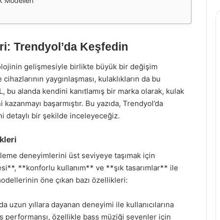
k Modelleri
ri: Trendyol’da Keşfedin
ojinin gelişmesiyle birlikte büyük bir değişim
e cihazlarının yaygınlaşması, kulaklıkların da bu
 bu alanda kendini kanıtlamış bir marka olarak, kulak
ini kazanmayı başarmıştır. Bu yazıda, Trendyol’da
ni detaylı bir şekilde inceleyeceğiz.
kleri
dinleme deneyimlerini üst seviyeye taşımak için
si**, **konforlu kullanım** ve **şık tasarımlar** ile
odellerinin öne çıkan bazı özellikleri:
a uzun yıllara dayanan deneyimi ile kullanıcılarına
s performansı, özellikle bass müziği sevenler için