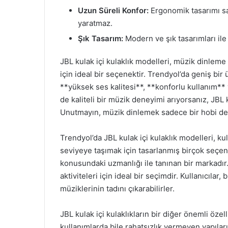
Uzun Süreli Konfor:
Ergonomik tasarımı say
yaratmaz.
Şık Tasarım:
Modern ve şık tasarımları il
JBL kulak içi kulaklık modelleri, müzik dinleme
için ideal bir seçenektir. Trendyol’da geniş bir 
**yüksek ses kalitesi**, **konforlu kullanım** 
de kaliteli bir müzik deneyimi arıyorsanız, JBL 
Unutmayın, müzik dinlemek sadece bir hobi deği
Trendyol’da JBL kulak içi kulaklık modelleri, ku
seviyeye taşımak için tasarlanmış birçok seçen
konusundaki uzmanlığı ile tanınan bir markadır.
aktiviteleri için ideal bir seçimdir. Kullanıcılar
müziklerinin tadını çıkarabilirler.
JBL kulak içi kulaklıkların bir diğer önemli özel
kullanımlarda bile rahatsızlık vermeyen yapıları,