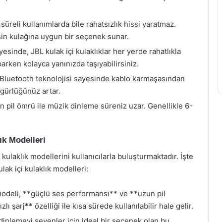
süreli kullanımlarda bile rahatsızlık hissi yaratmaz.
esin kulağına uygun bir seçenek sunar.
esinde, JBL kulak içi kulaklıklar her yerde rahatlıkla
arken kolayca yanınızda taşıyabilirsiniz.
Bluetooth teknolojisi sayesinde kablo karmaşasından
gürlüğünüz artar.
pil ömrü ile müzik dinleme süreniz uzar. Genellikle 6-
ık Modelleri
kulaklık modellerini kullanıcılarla buluşturmaktadır. İşte
ak içi kulaklık modelleri:
odeli, **güçlü ses performansı** ve **uzun pil
ı şarj** özelliği ile kısa sürede kullanılabilir hale gelir.
inlemeyi sevenler için ideal bir seçenek olan bu