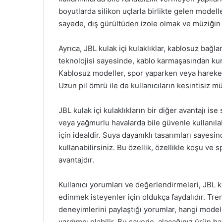
boyutlarda silikon uçlarla birlikte gelen model
sayede, dış gürültüden izole olmak ve müziğin 
Ayrıca, JBL kulak içi kulaklıklar, kablosuz bağl
teknolojisi sayesinde, kablo karmaşasından kurt
Kablosuz modeller, spor yaparken veya hareke
Uzun pil ömrü ile de kullanıcıların kesintisiz
JBL kulak içi kulaklıkların bir diğer avantajı ise
veya yağmurlu havalarda bile güvenle kullanılab
için idealdir. Suya dayanıklı tasarımları sayesi
kullanabilirsiniz. Bu özellik, özellikle koşu v
avantajdır.
Kullanıcı yorumları ve değerlendirmeleri, JBL kul
edinmek isteyenler için oldukça faydalıdır. Tren
deneyimlerini paylaştığı yorumlar, hangi model
yardımcı olabilir. Bu sayede, alacağınız ürün hak