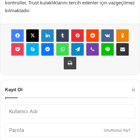
kontroller, Trust kulaklıklarını tercih edenler için vazgeçilmez
kılmaktadır.
Facebook
X
LinkedIn
Tumblr
Pinterest
Reddit
VKontakte
Odnok
Pocket
Skype
Messenger
WhatsApp
Telegram
Viber
Line
E-Posta ile payla
Yazdır
Kayıt Ol
Unuttunuz mu?