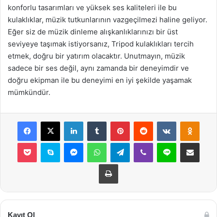
konforlu tasarımları ve yüksek ses kaliteleri ile bu
kulaklıklar, müzik tutkunlarının vazgeçilmezi haline geliyor.
Eğer siz de müzik dinleme alışkanlıklarınızı bir üst
seviyeye taşımak istiyorsanız, Tripod kulaklıkları tercih
etmek, doğru bir yatırım olacaktır. Unutmayın, müzik
sadece bir ses değil, aynı zamanda bir deneyimdir ve
doğru ekipman ile bu deneyimi en iyi şekilde yaşamak
mümkündür.
Facebook
X
LinkedIn
Tumblr
Pinterest
Reddit
VKontakte
Odnok
Pocket
Skype
Messenger
WhatsApp
Telegram
Viber
Line
E-Posta ile payla
Yazdır
Kayıt Ol