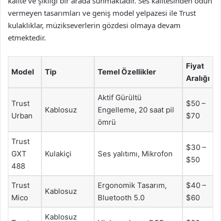
kalite ve şıklığı bir arada sunmaktadır. Ses kalitesinden ödün
vermeyen tasarımları ve geniş model yelpazesi ile Trust
kulaklıklar, müzikseverlerin gözdesi olmaya devam
etmektedir.
Fiyat
Model
Tip
Temel Özellikler
Aralığı
Aktif Gürültü
Trust
$50 –
Kablosuz
Engelleme, 20 saat pil
Urban
$70
ömrü
Trust
$30 –
GXT
Kulakiçi
Ses yalıtımı, Mikrofon
$50
488
Trust
Ergonomik Tasarım,
$40 –
Kablosuz
Mico
Bluetooth 5.0
$60
Kablosuz