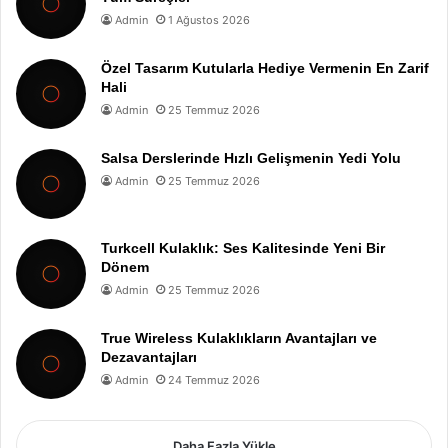
Admin
1 Ağustos 2026
Özel Tasarım Kutularla Hediye Vermenin En Zarif
Hali
Admin
25 Temmuz 2026
Salsa Derslerinde Hızlı Gelişmenin Yedi Yolu
Admin
25 Temmuz 2026
Turkcell Kulaklık: Ses Kalitesinde Yeni Bir
Dönem
Admin
25 Temmuz 2026
True Wireless Kulaklıkların Avantajları ve
Dezavantajları
Admin
24 Temmuz 2026
Daha Fazla Yükle