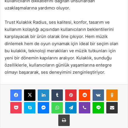
kullanıcıların dikkatlerini dağıtan unsurlardan
uzaklaşmalarına yardımcı oluyor.
Trust Kulaklık Radius, ses kalitesi, konfor, tasarım ve
kullanım kolaylığı açısından kullanıcıların beklentilerini
karşılayacak bir ürün olarak öne çıkıyor. Hem müzik
dinlemek hem de oyun oynamak için ideal bir seçim olan
bu kulaklık, teknoloji meraklıları ve müzik tutkunları için
yeni bir dönemin kapılarını aralıyor. Kulaklık, sunduğu
özelliklerle, kullanıcıların günlük yaşamlarına entegre
olmayı başararak, ses deneyimini zenginleştiriyor.
Facebook
X
LinkedIn
Tumblr
Pinterest
Reddit
VKontakte
Odnok
Pocket
Skype
Messenger
WhatsApp
Telegram
Viber
Line
E-Posta ile payla
Yazdır