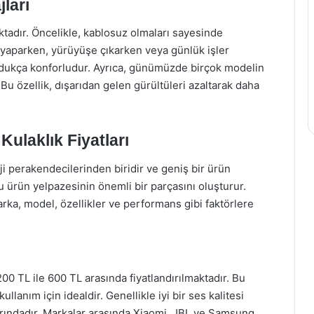
ları
ktadır. Öncelikle, kablosuz olmaları sayesinde
r yaparken, yürüyüşe çıkarken veya günlük işler
dukça konforludur. Ayrıca, günümüzde birçok modelin
Bu özellik, dışarıdan gelen gürültüleri azaltarak daha
Kulaklık Fiyatları
ji perakendecilerinden biridir ve geniş bir ürün
bu ürün yelpazesinin önemli bir parçasını oluşturur.
arka, model, özellikler ve performans gibi faktörlere
200 TL ile 600 TL arasında fiyatlandırılmaktadır. Bu
ullanım için idealdir. Genellikle iyi bir ses kalitesi
varındadır. Markalar arasında Xiaomi, JBL ve Samsung