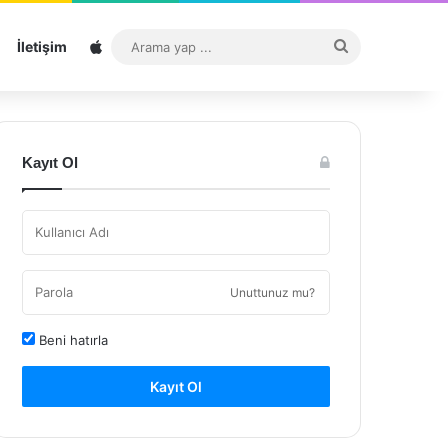
Sitemap
Arama
İletişim
yap
...
Kayıt Ol
Unuttunuz mu?
Beni hatırla
Kayıt Ol