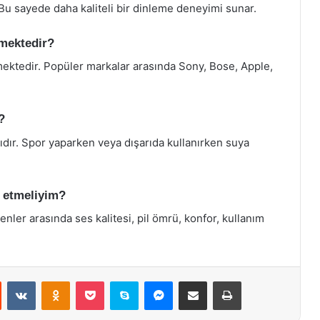
. Bu sayede daha kaliteli bir dinleme deneyimi sunar.
tmektedir?
mektedir. Popüler markalar arasında Sony, Bose, Apple,
?
ıdır. Spor yaparken veya dışarıda kullanırken suya
t etmeliyim?
nler arasında ses kalitesi, pil ömrü, konfor, kullanım
st
Reddit
VKontakte
Odnoklassniki
Pocket
Skype
Messenger
E-Posta ile paylaş
Yazdır