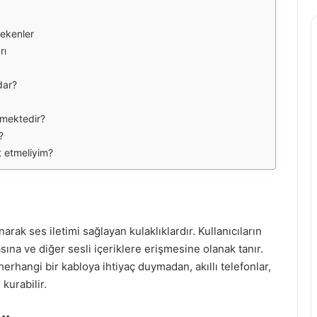
rekenler
rı
dar?
tmektedir?
?
t etmeliyim?
narak ses iletimi sağlayan kulaklıklardır. Kullanıcıların
na ve diğer sesli içeriklere erişmesine olanak tanır.
herhangi bir kabloya ihtiyaç duymadan, akıllı telefonlar,
 kurabilir.