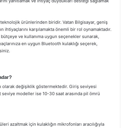
larını yanıtlamak ve ihtiyaç duydukları desteği sağlamak
knolojik ürünlerinden biridir. Vatan Bilgisayar, geniş
rın ihtiyaçlarını karşılamakta önemli bir rol oynamaktadır.
 her bütçeye ve kullanıma uygun seçenekler sunarak,
tiyaçlarınıza en uygun Bluetooth kulaklığı seçerek,
siniz.
kadar?
ı olarak değişiklik göstermektedir. Giriş seviyesi
t seviye modeller ise 10-30 saat arasında pil ömrü
leri azaltmak için kulaklığın mikrofonları aracılığıyla