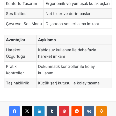
Konforlu Tasarım
Ergonomik ve yumuşak kulak uçları
Ses Kalitesi
Net tizler ve derin baslar
Çevresel Ses Modu
Dışarıdan sesleri alma imkanı
Avantajlar
Açıklama
Hareket
Kablosuz kullanım ile daha fazla
Özgürlüğü
hareket imkanı
Pratik
Dokunmatik kontroller ile kolay
Kontroller
kullanım
Taşınabilirlik
Küçük şarj kutusu ile kolay taşıma
Facebook
X
LinkedIn
Tumblr
Pinterest
Reddit
VKontakte
Odnok