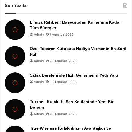
Son Yazılar
E İmza Rehberi: Başvurudan Kullanıma Kadar
Tüm Süreçler
Admin
1 Ağustos 2026
Özel Tasarım Kutularla Hediye Vermenin En Zarif
Hali
Admin
25 Temmuz 2026
Salsa Derslerinde Hızlı Gelişmenin Yedi Yolu
Admin
25 Temmuz 2026
Turkcell Kulaklık: Ses Kalitesinde Yeni Bir
Dönem
Admin
25 Temmuz 2026
True Wireless Kulaklıkların Avantajları ve