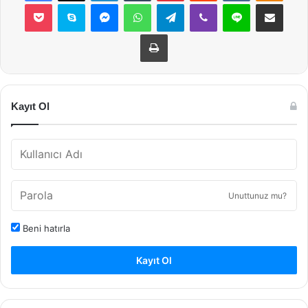
Pocket
Skype
Messenger
WhatsApp
Telegram
Viber
Line
E-Posta ile payla
Yazdır
Kayıt Ol
Unuttunuz mu?
Beni hatırla
Kayıt Ol