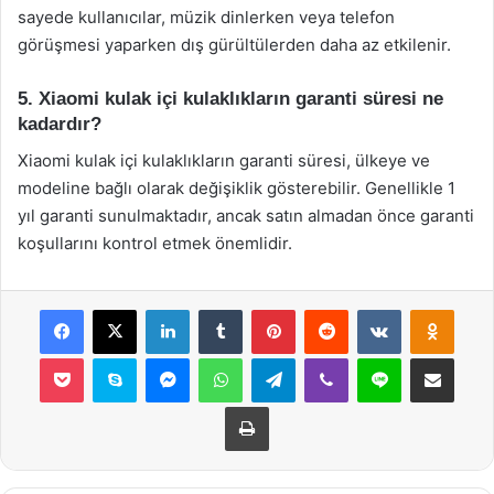
sayede kullanıcılar, müzik dinlerken veya telefon
görüşmesi yaparken dış gürültülerden daha az etkilenir.
5. Xiaomi kulak içi kulaklıkların garanti süresi ne
kadardır?
Xiaomi kulak içi kulaklıkların garanti süresi, ülkeye ve
modeline bağlı olarak değişiklik gösterebilir. Genellikle 1
yıl garanti sunulmaktadır, ancak satın almadan önce garanti
koşullarını kontrol etmek önemlidir.
Facebook
X
LinkedIn
Tumblr
Pinterest
Reddit
VKontakte
Odnok
Pocket
Skype
Messenger
WhatsApp
Telegram
Viber
Line
E-Posta ile payla
Yazdır