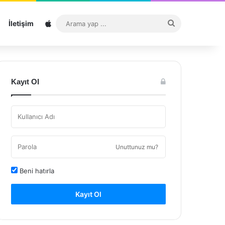
Sitemap
Arama
İletişim
yap
...
Kayıt Ol
Unuttunuz mu?
Beni hatırla
Kayıt Ol