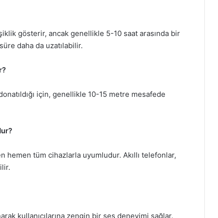
klik gösterir, ancak genellikle 5-10 saat arasında bir
üre daha da uzatılabilir.
r?
e donatıldığı için, genellikle 10-15 metre mesafede
dur?
en hemen tüm cihazlarla uyumludur. Akıllı telefonlar,
lir.
narak kullanıcılarına zengin bir ses deneyimi sağlar.