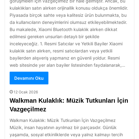
görüşmeleri için vazgeçilmez bir hale gelmiştir. Ancak, bu
kulaklıkları satın alırken orijinallik konusu oldukça önemlidir.
Piyasada birçok sahte veya kalitesiz ürün bulunmakta, bu
da kullanıcıların deneyimlerini olumsuz etkileyebilmektedir.
Bu makalede, Xiaomi Bluetooth kulaklık alırken dikkat
edilmesi gereken unsurları detaylı bir şekilde
inceleyeceğiz. 1. Resmi Satıcılar ve Yetkili Bayiler Xiaomi
kulaklık satın alırken, resmi satıcılardan veya yetkili
bayilerden alışveriş yapmanız en güvenli yoldur. Resmi
web sitesinde yer alan bayiler listesinden faydalanarak,…
Devamını Oku
12 Ocak 2026
Walkman Kulaklık: Müzik Tutkunları İçin
Vazgeçilmez
Walkman Kulaklık: Müzik Tutkunları İçin Vazgeçilmez
Müzik, insan hayatının ayrılmaz bir parçasıdır. Günlük
yaşamda, sosyal etkinliklerde veya yalnız kalmayı tercih