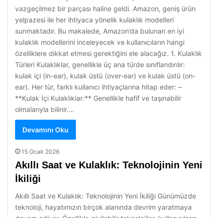
vazgeçilmez bir parçası haline geldi. Amazon, geniş ürün
yelpazesi ile her ihtiyaca yönelik kulaklık modelleri
sunmaktadır. Bu makalede, Amazon’da bulunan en iyi
kulaklık modellerini inceleyecek ve kullanıcıların hangi
özelliklere dikkat etmesi gerektiğini ele alacağız. 1. Kulaklık
Türleri Kulaklıklar, genellikle üç ana türde sınıflandırılır:
kulak içi (in-ear), kulak üstü (over-ear) ve kulak üstü (on-
ear). Her tür, farklı kullanıcı ihtiyaçlarına hitap eder: –
**Kulak İçi Kulaklıklar:** Genellikle hafif ve taşınabilir
olmalarıyla bilinir.…
Devamını Oku
15 Ocak 2026
Akıllı Saat ve Kulaklık: Teknolojinin Yeni
İkiliği
Akıllı Saat ve Kulaklık: Teknolojinin Yeni İkiliği Günümüzde
teknoloji, hayatımızın birçok alanında devrim yaratmaya