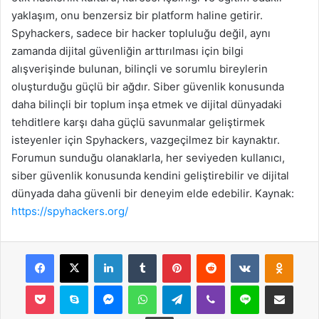
yaklaşım, onu benzersiz bir platform haline getirir.
Spyhackers, sadece bir hacker topluluğu değil, aynı
zamanda dijital güvenliğin arttırılması için bilgi
alışverişinde bulunan, bilinçli ve sorumlu bireylerin
oluşturduğu güçlü bir ağdır. Siber güvenlik konusunda
daha bilinçli bir toplum inşa etmek ve dijital dünyadaki
tehditlere karşı daha güçlü savunmalar geliştirmek
isteyenler için Spyhackers, vazgeçilmez bir kaynaktır.
Forumun sunduğu olanaklarla, her seviyeden kullanıcı,
siber güvenlik konusunda kendini geliştirebilir ve dijital
dünyada daha güvenli bir deneyim elde edebilir. Kaynak:
https://spyhackers.org/
Facebook
X
LinkedIn
Tumblr
Pinterest
Reddit
VKontakte
Odnok
Pocket
Skype
Messenger
WhatsApp
Telegram
Viber
Line
E-Posta ile payla
Yazdır