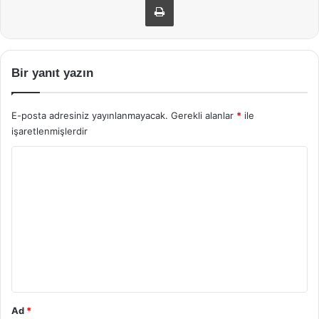
Bir yanıt yazın
E-posta adresiniz yayınlanmayacak.
Gerekli alanlar
*
ile
işaretlenmişlerdir
Y
o
r
u
m
*
Ad
*