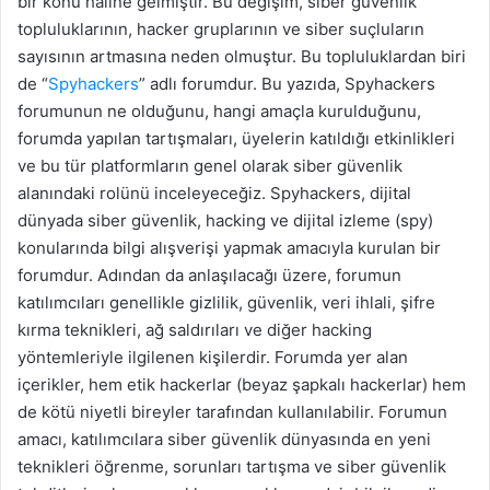
bir konu haline gelmiştir. Bu değişim, siber güvenlik
topluluklarının, hacker gruplarının ve siber suçluların
sayısının artmasına neden olmuştur. Bu topluluklardan biri
de “
Spyhackers
” adlı forumdur. Bu yazıda, Spyhackers
forumunun ne olduğunu, hangi amaçla kurulduğunu,
forumda yapılan tartışmaları, üyelerin katıldığı etkinlikleri
ve bu tür platformların genel olarak siber güvenlik
alanındaki rolünü inceleyeceğiz. Spyhackers, dijital
dünyada siber güvenlik, hacking ve dijital izleme (spy)
konularında bilgi alışverişi yapmak amacıyla kurulan bir
forumdur. Adından da anlaşılacağı üzere, forumun
katılımcıları genellikle gizlilik, güvenlik, veri ihlali, şifre
kırma teknikleri, ağ saldırıları ve diğer hacking
yöntemleriyle ilgilenen kişilerdir. Forumda yer alan
içerikler, hem etik hackerlar (beyaz şapkalı hackerlar) hem
de kötü niyetli bireyler tarafından kullanılabilir. Forumun
amacı, katılımcılara siber güvenlik dünyasında en yeni
teknikleri öğrenme, sorunları tartışma ve siber güvenlik